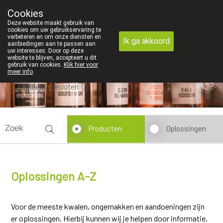
We vinden persoonlijk contact in de 
Cookies
Apotheek Dansaert
Deze website maakt gebruik van
02/5135502
cookies om uw gebruikservaring te
verbeteren en om onze diensten en
Ik ga akkoord
aanbiedingen aan te passen aan
uw interesses. Door op deze
website te blijven, accepteert u dit
gebruik van cookies.
Klik hier voor
meer info
.
Vandaag
gesloten
Producten
Oplossingen
Oplossingen A-Z
Voor de meeste kwalen, ongemakken en aandoeningen zijn
er oplossingen. Hierbij kunnen wij je helpen door informatie,