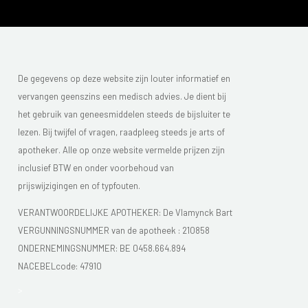
De gegevens op deze website zijn louter informatief en
vervangen geenszins een medisch advies. Je dient bij
het gebruik van geneesmiddelen steeds de bijsluiter te
lezen. Bij twijfel of vragen, raadpleeg steeds je arts of
apotheker. Alle op onze website vermelde prijzen zijn
inclusief BTW en onder voorbehoud van
prijswijzigingen en of typfouten.
VERANTWOORDELIJKE APOTHEKER: De Vlamynck Bart
VERGUNNINGSNUMMER van de apotheek :
210858
ONDERNEMINGSNUMMER:
BE 0458.664.894
NACEBELcode: 47910
>