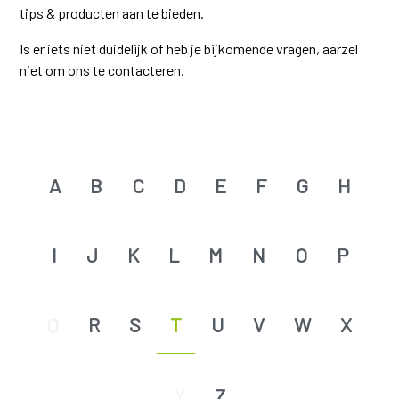
tips & producten aan te bieden.
Is er iets niet duidelijk of heb je bijkomende vragen, aarzel
niet om ons te contacteren.
A
B
C
D
E
F
G
H
I
J
K
L
M
N
O
P
Q
R
S
T
U
V
W
X
Y
Z