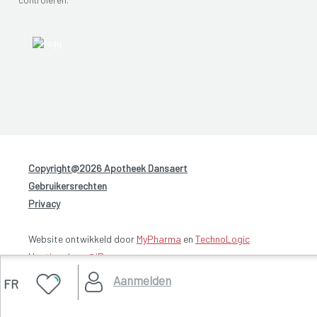
Copyright@2026 Apotheek Dansaert
-
Gebruikersrechten
-
Privacy
Website ontwikkeld door
MyPharma
en
TechnoLogic
Hosting door @iPower
Aanmelden
FR