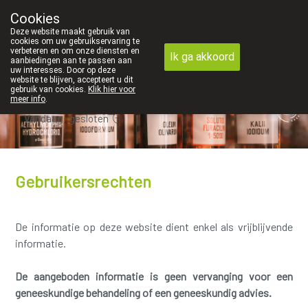
We vinden persoonlijk contact in de apotheek ze
Cookies
Apotheek Dansaert
Deze website maakt gebruik van
02/5135502
cookies om uw gebruikservaring te
verbeteren en om onze diensten en
Ik ga akkoord
aanbiedingen aan te passen aan
uw interesses. Door op deze
website te blijven, accepteert u dit
gebruik van cookies.
Klik hier voor
meer info
.
Vandaag
gesloten
Gebruikersrechten
De informatie op deze website dient enkel als vrijblijvende
informatie.
De aangeboden informatie is geen vervanging voor een
geneeskundige behandeling of een geneeskundig advies.