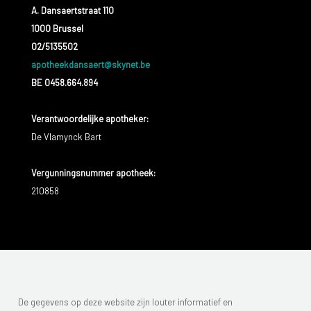
A. Dansaertstraat 110
1000 Brussel
02/5135502
apotheekdansaert@skynet.be
BE 0458.664.894
Verantwoordelijke apotheker:
De Vlamynck Bart
Vergunningsnummer apotheek:
210858
De gegevens op deze website zijn louter informatief en