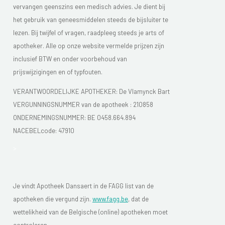
vervangen geenszins een medisch advies. Je dient bij
het gebruik van geneesmiddelen steeds de bijsluiter te
lezen. Bij twijfel of vragen, raadpleeg steeds je arts of
apotheker. Alle op onze website vermelde prijzen zijn
inclusief BTW en onder voorbehoud van
prijswijzigingen en of typfouten.
VERANTWOORDELIJKE APOTHEKER: De Vlamynck Bart
VERGUNNINGSNUMMER van de apotheek :
210858
ONDERNEMINGSNUMMER:
BE 0458.664.894
NACEBELcode: 47910
>
Je vindt Apotheek Dansaert in de FAGG list van de
apotheken die vergund zijn.
www.fagg.be
, dat de
wettelikheid van de Belgische (online) apotheken moet
controleren.