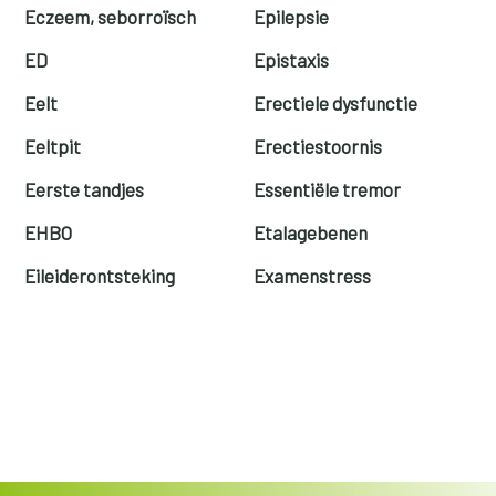
Eczeem, seborroïsch
Epilepsie
ED
Epistaxis
Eelt
Erectiele dysfunctie
Eeltpit
Erectiestoornis
Eerste tandjes
Essentiële tremor
EHBO
Etalagebenen
Eileiderontsteking
Examenstress