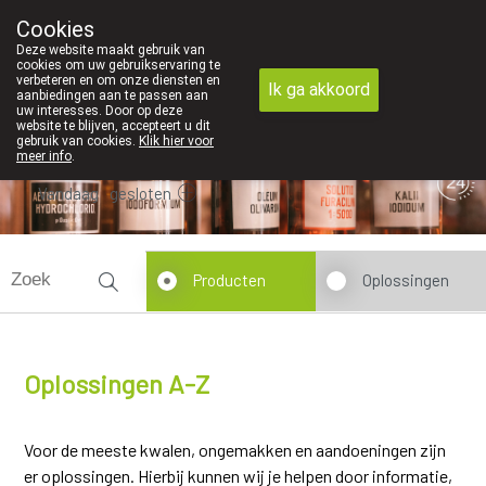
We vinden persoonlijk contact in de apotheek zeer belang
Cookies
Apotheek Dansaert
Deze website maakt gebruik van
02/5135502
cookies om uw gebruikservaring te
verbeteren en om onze diensten en
Ik ga akkoord
aanbiedingen aan te passen aan
uw interesses. Door op deze
website te blijven, accepteert u dit
gebruik van cookies.
Klik hier voor
meer info
.
Vandaag
gesloten
Producten
Oplossingen
Oplossingen A-Z
Voor de meeste kwalen, ongemakken en aandoeningen zijn
er oplossingen. Hierbij kunnen wij je helpen door informatie,