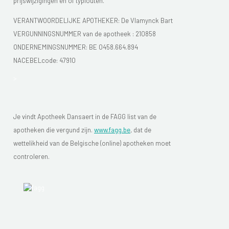
prijswijzigingen en of typfouten.
VERANTWOORDELIJKE APOTHEKER: De Vlamynck Bart
VERGUNNINGSNUMMER van de apotheek :
210858
ONDERNEMINGSNUMMER:
BE 0458.664.894
NACEBELcode: 47910
>
Je vindt Apotheek Dansaert in de FAGG list van de
apotheken die vergund zijn.
www.fagg.be
, dat de
wettelikheid van de Belgische (online) apotheken moet
controleren.