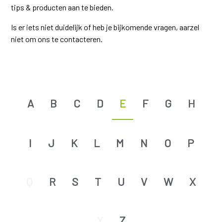
tips & producten aan te bieden.
Is er iets niet duidelijk of heb je bijkomende vragen, aarzel
niet om ons te contacteren.
A
B
C
D
E
F
G
H
I
J
K
L
M
N
O
P
Q
R
S
T
U
V
W
X
Y
Z