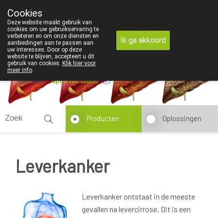
lijk contact in de apotheek zeer belangrijk, vandaar dat wij geen 
Cookies
Apotheek Dansaert
Deze website maakt gebruik van
02/5135502
cookies om uw gebruikservaring te
verbeteren en om onze diensten en
Ik ga akkoord
aanbiedingen aan te passen aan
uw interesses. Door op deze
website te blijven, accepteert u dit
gebruik van cookies.
Klik hier voor
meer info
.
Vandaag
open tot 19u00
Producten
Oplossingen
Leverkanker
Leverkanker ontstaat in de meeste
gevallen na levercirrose. Dit is een