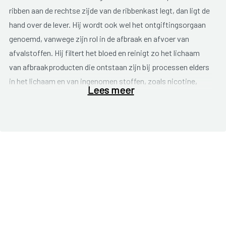
ribben aan de rechtse zijde van de ribbenkast legt, dan ligt de
hand over de lever. Hij wordt ook wel het ontgiftingsorgaan
genoemd, vanwege zijn rol in de afbraak en afvoer van
afvalstoffen. Hij filtert het bloed en reinigt zo het lichaam
van afbraakproducten die ontstaan zijn bij processen elders
in het lichaam en van ingenomen stoffen, zoals nicotine,
Lees meer
alcohol, medicijnen enz. Verder maakt de lever eiwitten aan
en staat hij in voor de productie en opslag van suikers en
vetten.
e
Leverkanker is de 16
meest voorkomende kanker in België,
van de 980 mensen die gediagnosticeerd werden waren er
717 mannen ten opzichte van een opvallende minderheid van
263 vrouwen.
Zoals bij alle kanker maakt men onderscheid in een primaire