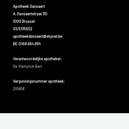
Apotheek Dansaert
Buikpijn;
A. Dansaertstraat 110
1000 Brussel
Een abnormale vermoeidheid;
02/5135502
Een gele huidskleur;
apotheekdansaert@skynet.be
BE 0458.664.894
Vloeistof in de buik (ascites of buikwaterzucht);
Verantwoordelijke apotheker:
Misselijkheid en braken;
De Vlamynck Bart
Een onverklaarbaar gewichtsverlies;
Vergunningsnummer apotheek:
Gebrek aan eetlust.
210858