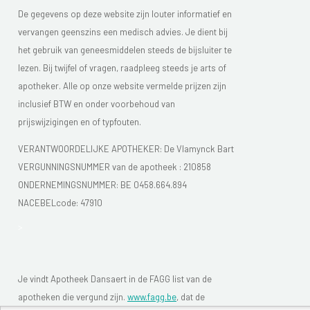
De gegevens op deze website zijn louter informatief en
vervangen geenszins een medisch advies. Je dient bij
het gebruik van geneesmiddelen steeds de bijsluiter te
lezen. Bij twijfel of vragen, raadpleeg steeds je arts of
apotheker. Alle op onze website vermelde prijzen zijn
inclusief BTW en onder voorbehoud van
prijswijzigingen en of typfouten.
VERANTWOORDELIJKE APOTHEKER: De Vlamynck Bart
VERGUNNINGSNUMMER van de apotheek :
210858
ONDERNEMINGSNUMMER:
BE 0458.664.894
NACEBELcode: 47910
>
Je vindt Apotheek Dansaert in de FAGG list van de
apotheken die vergund zijn.
www.fagg.be
, dat de