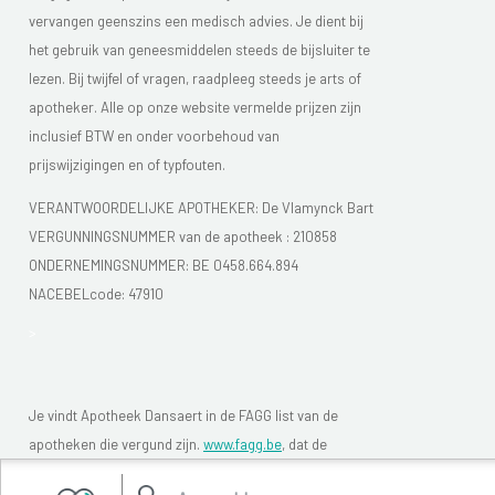
vervangen geenszins een medisch advies. Je dient bij
het gebruik van geneesmiddelen steeds de bijsluiter te
lezen. Bij twijfel of vragen, raadpleeg steeds je arts of
apotheker. Alle op onze website vermelde prijzen zijn
inclusief BTW en onder voorbehoud van
prijswijzigingen en of typfouten.
VERANTWOORDELIJKE APOTHEKER: De Vlamynck Bart
VERGUNNINGSNUMMER van de apotheek :
210858
ONDERNEMINGSNUMMER:
BE 0458.664.894
NACEBELcode: 47910
>
Je vindt Apotheek Dansaert in de FAGG list van de
apotheken die vergund zijn.
www.fagg.be
, dat de
wettelikheid van de Belgische (online) apotheken moet