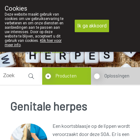
We vinden persoonlijk contact in de apotheek zeer belangrijk, van
Cookies
Apotheek Dansaert
Deze website maakt gebruik van
02/5135502
cookies om uw gebruikservaring te
verbeteren en om onze diensten en
Ik ga akkoord
aanbiedingen aan te passen aan
uw interesses. Door op deze
website te blijven, accepteert u dit
gebruik van cookies.
Klik hier voor
meer info
.
Vandaag
open tot 19u00
Producten
Oplossingen
Genitale herpes
Een koortsblaasje op de lippen wordt
veroorzaakt door deze SOA. Er is een