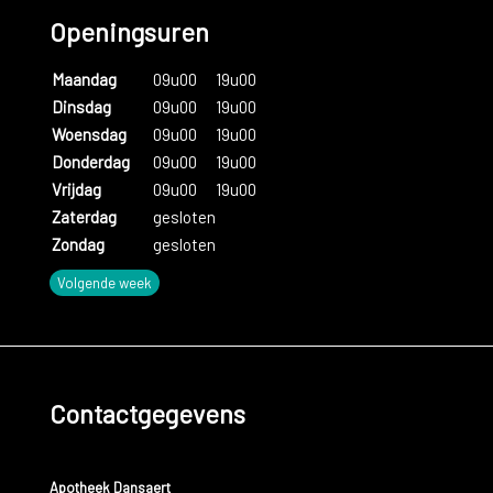
Er bestaat
geen behandeling
om het virus uit het lichaam te
Openingsuren
laten verdwijnen. Met bepaalde geneesmiddelen kan een
uitbreiding van een aanval wel voorkomen worden en kan de
Maandag
09u00
19u00
duur van de aanval verkort worden. Voor meer informatie
Dinsdag
09u00
19u00
raadpleeg je best je arts.
Woensdag
09u00
19u00
Donderdag
09u00
19u00
Vrijdag
09u00
19u00
Zaterdag
gesloten
Zondag
gesloten
Volgende week
Contactgegevens
Apotheek Dansaert