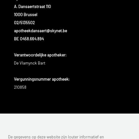
A. Dansaertstraat 110
1000 Brussel
02/5135502
apotheekdansaert@skynet.be
BE 0458.664.894
Verantwoordelijke apotheker:
De Vlamynck Bart
Vergunningsnummer apotheek:
210858
De gegevens op deze website zijn louter informatief en