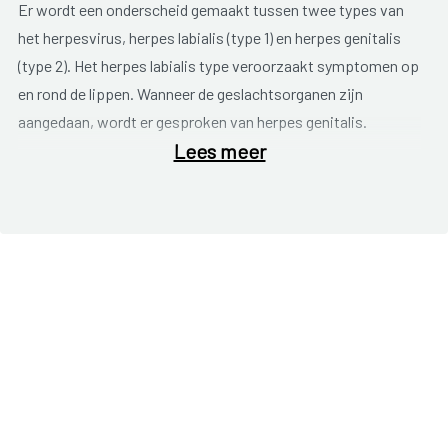
Er wordt een onderscheid gemaakt tussen twee types van
het herpesvirus, herpes labialis (type 1) en herpes genitalis
(type 2). Het herpes labialis type veroorzaakt symptomen op
en rond de lippen. Wanneer de geslachtsorganen zijn
aangedaan, wordt er gesproken van herpes genitalis.
Lees meer
Na besmetting met het herpes genitalis virus duurt het
enkele dagen voor de eerste symptomen optreden. Een
eerste teken is een
prikkelend en tintelend gevoel
. De huid
wordt rood en er vormen zich
pijnlijke blaasjes
op de
schaamlippen, de vagina, de baarmoedermond, de penis en
in of rond de anus. Na enkele dagen springt zo een blaasje
open en droogt het uiteindelijk op.
Typische klachten
zijn:
pijn bij het plassen;