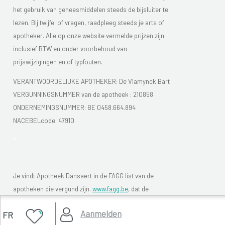
het gebruik van geneesmiddelen steeds de bijsluiter te
lezen. Bij twijfel of vragen, raadpleeg steeds je arts of
apotheker. Alle op onze website vermelde prijzen zijn
inclusief BTW en onder voorbehoud van
prijswijzigingen en of typfouten.
VERANTWOORDELIJKE APOTHEKER: De Vlamynck Bart
VERGUNNINGSNUMMER van de apotheek :
210858
ONDERNEMINGSNUMMER:
BE 0458.664.894
NACEBELcode: 47910
>
Je vindt Apotheek Dansaert in de FAGG list van de
apotheken die vergund zijn.
www.fagg.be
, dat de
wettelikheid van de Belgische (online) apotheken moet
Aanmelden
FR
controleren.